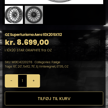
OZ Superturismo Aero 10X20 5X112
kr.
8.699,00
i 10X20 STAR GRAPHITE fra OZ
SKU:
W01C42202T6
Categories:
Fælge
Tags:
10"
,
20"
,
5x112
,
75"
,
Ej Vinteregnet
,
ET35
,
OZ
OZ
Superturismo
Aero
10X20
TILFØJ TIL KURV
5X112
antal