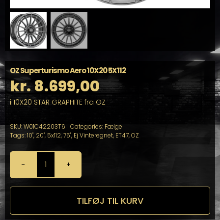
OZ Superturismo Aero 10X20 5X112
kr.
8.699,00
i 10X20 STAR GRAPHITE fra OZ
SKU:
W01C42203T6
Categories:
Fælge
Tags:
10"
,
20"
,
5x112
,
75"
,
Ej Vinteregnet
,
ET47
,
OZ
OZ
Superturismo
Aero
10X20
TILFØJ TIL KURV
5X112
antal