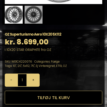
OZ Superturismo Aero 10X20 5X112
kr.
8.699,00
i 10X20 STAR GRAPHITE fra OZ
SKU:
W01C42200T6
Categories:
Fælge
Tags:
10"
,
20"
,
5x112
,
75"
,
Ej Vinteregnet
,
ET19
,
OZ
OZ
Superturismo
Aero
10X20
TILFØJ TIL KURV
5X112
antal