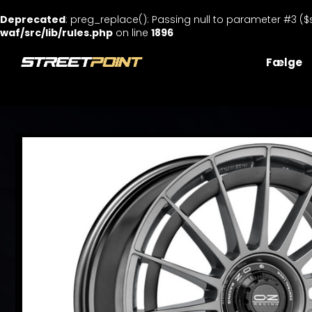
Deprecated
: preg_replace(): Passing null to parameter #3 ($
waf/src/lib/rules.php
on line
1896
Skip
to
Fælge
content