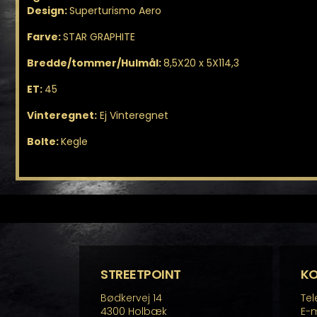
Design:
Superturismo Aero
Farve:
STAR GRAPHITE
Bredde/tommer/Hulmål:
8,5X20 x 5X114,3
ET:
45
Vinteregnet:
Ej Vinteregnet
Bolte:
Kegle
STREETPOINT
K
Bødkervej 14
Tel
4300 Holbæk
E-m