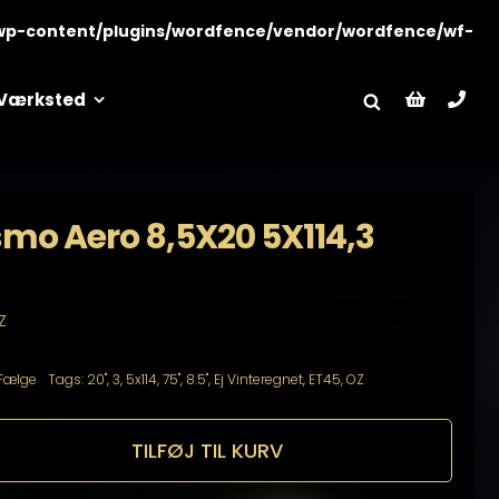
wp-content/plugins/wordfence/vendor/wordfence/wf-
Værksted
smo Aero 8,5X20 5X114,3
Z
Fælge
Tags:
20"
,
3
,
5x114
,
75"
,
8.5"
,
Ej Vinteregnet
,
ET45
,
OZ
TILFØJ TIL KURV