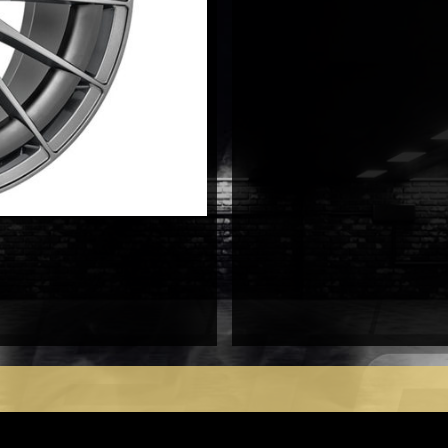
Aero
8,5X20
5X114,3
antal