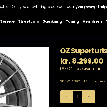
subject) of type array|string is deprecated in
/var/www/html/
Service
Streetcars
Sænkning
Tuning
Ventilrens
OZ Superturi
kr.
8.299,00
i 8,5X20 STAR GRAPHITE fra O
SKU:
W01C39208T6
Categories:
OZ
Superturismo