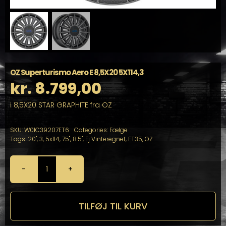
OZ Superturismo Aero E 8,5X20 5X114,3
kr.
8.799,00
i 8,5X20 STAR GRAPHITE fra OZ
SKU:
W01C39207ET6
Categories:
Fælge
Tags:
20"
,
3
,
5x114
,
75"
,
8.5"
,
Ej Vinteregnet
,
ET35
,
OZ
OZ
Superturismo
Aero
E
TILFØJ TIL KURV
8,5X20
5X114,3