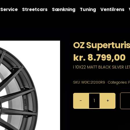
Service
Streetcars
Sænkning
Tuning
Ventilrens
OZ Superturi
kr.
8.799,00
i 10X22 MATT BLACK SILVER LE
SKU:
W01C21200R9
Categories:
OZ
Superturismo
Dakar
10X22
5X108