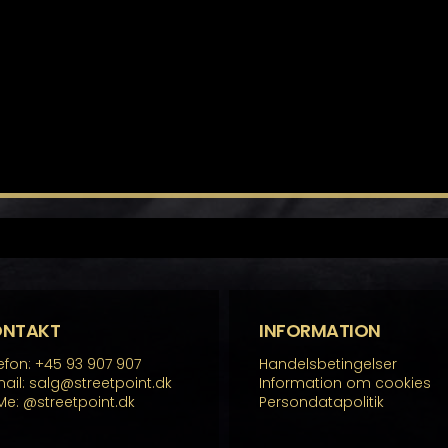
ONTAKT
INFORMATION
efon: +45 93 907 907
Handelsbetingelser
ail: salg@streetpoint.dk
Information om cookies
Me:
@streetpoint.dk
Persondatapolitik