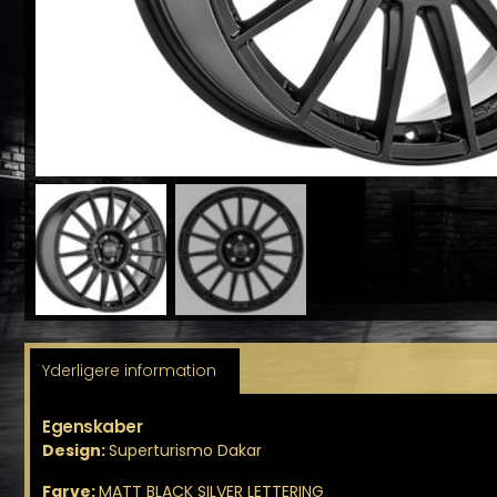
Yderligere information
Egenskaber
Design:
Superturismo Dakar
Farve:
MATT BLACK SILVER LETTERING