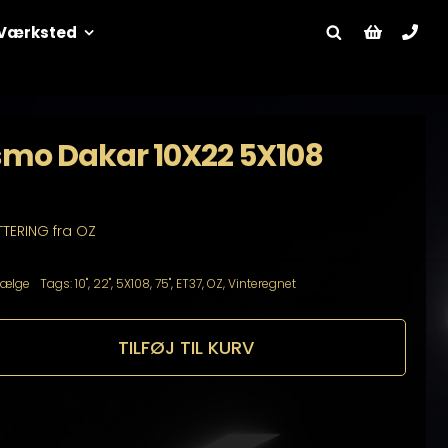
Værksted
smo Dakar 10X22 5X108
TTERING fra OZ
Fælge
Tags:
10"
,
22"
,
5X108
,
75"
,
ET37
,
OZ
,
Vinteregnet
TILFØJ TIL KURV