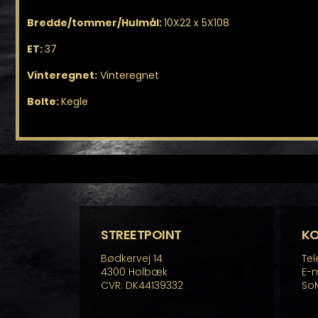
Bredde/tommer/Hulmål:
10X22 x 5X108
ET:
37
Vinteregnet:
Vinteregnet
Bolte:
Kegle
STREETPOINT
K
Bødkervej 14
Tel
4300 Holbæk
E-m
CVR: DK44139332
So