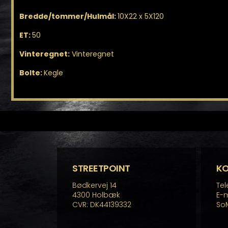
Bredde/tommer/Hulmål:
10X22 x 5X120
ET:
50
Vinteregnet:
Vinteregnet
Bolte:
Kegle
STREETPOINT
K
Bødkervej 14
Tel
4300 Holbæk
E-m
CVR: DK44139332
So