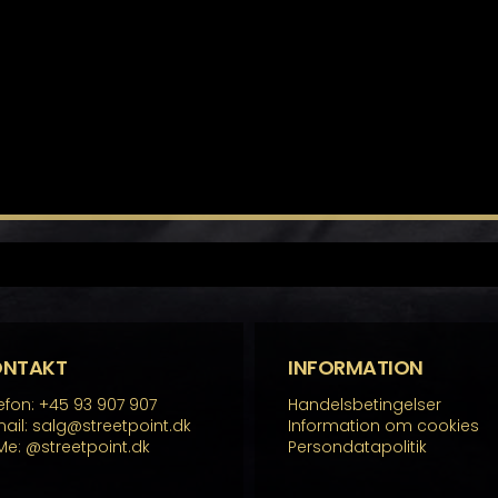
ONTAKT
INFORMATION
efon: +45 93 907 907
Handelsbetingelser
ail: salg@streetpoint.dk
Information om cookies
Me:
@streetpoint.dk
Persondatapolitik