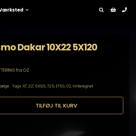
Værksted
smo Dakar 10X22 5X120
TTERING fra OZ
Fælge
Tags:
10"
,
22"
,
5X120
,
72.5
,
ET50
,
OZ
,
Vinteregnet
TILFØJ TIL KURV