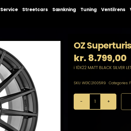
Service
Streetcars
Sænkning
Tuning
Ventilrens
OZ Superturi
kr.
8.799,00
i 10X22 MATT BLACK SILVER LE
SKU:
W01C21005R9
Categories:
OZ
Superturismo
Dakar
10X22
5X120