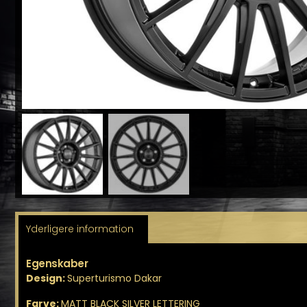
Yderligere information
Egenskaber
Design:
Superturismo Dakar
Farve:
MATT BLACK SILVER LETTERING