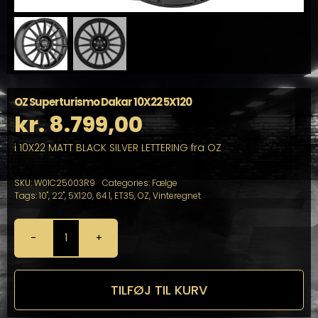
OZ Superturismo Dakar 10X22 5X120
kr.
8.799,00
i 10X22 MATT BLACK SILVER LETTERING fra OZ
SKU:
W01C25003R9
Categories:
Fælge
Tags:
10"
,
22"
,
5X120
,
64.1
,
ET35
,
OZ
,
Vinteregnet
OZ
Superturismo
Dakar
10X22
TILFØJ TIL KURV
5X120
antal