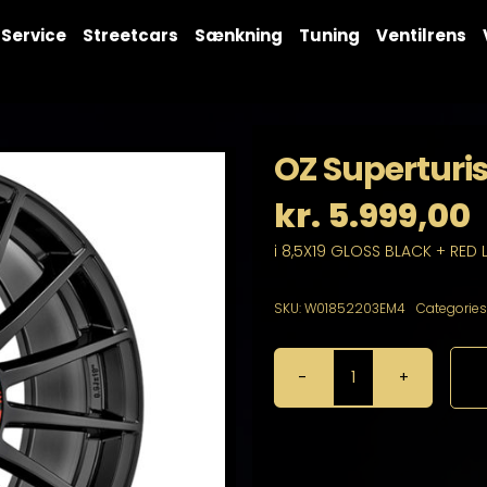
Service
Streetcars
Sænkning
Tuning
Ventilrens
OZ Superturis
kr.
5.999,00
i 8,5X19 GLOSS BLACK + RED 
SKU:
W01852203EM4
Categories
OZ
Superturismo
Evoluzione
8,5X19
5X112