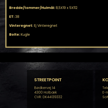
Bredde/tommer/Hulmål:
8,5X19 x 5X112
ET:
38
Vinteregnet:
Ej Vinteregnet
Bolte:
Kugle
STREETPOINT
K
Bødkervej 14
Tel
4300 Holbæk
E-m
CVR: DK44139332
So