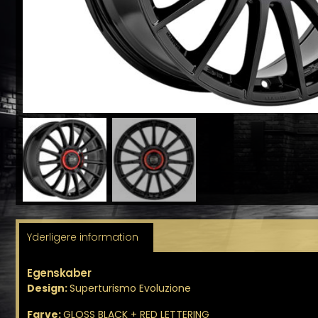
Yderligere information
Egenskaber
Design:
Superturismo Evoluzione
Farve:
GLOSS BLACK + RED LETTERING