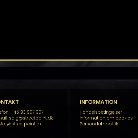
ONTAKT
INFORMATION
efon: +45 93 907 907
Handelsbetingelser
ail: salg@streetpoint.dk
Information om cookies
Me:
@streetpoint.dk
Persondatapolitik