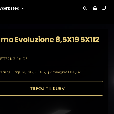
Værksted
mo Evoluzione 8,5X19 5X112
LETTERING fra OZ
:
Fælge
Tags:
19"
,
5x112
,
75"
,
8.5"
,
Ej Vinteregnet
,
ET38
,
OZ
TILFØJ TIL KURV