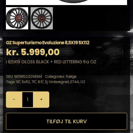
OZ Superturismo Evoluzione 8,5X19 5X112
kr.
5.999,00
i 8,5X19 GLOSS BLACK + RED LETTERING fra OZ
SKU:
W01852209EM4
Categories:
Fælge
Tags:
19"
,
5x112
,
75"
,
8.5"
,
Ej Vinteregnet
,
ET44
,
OZ
OZ
Superturismo
Evoluzione
8,5X19
TILFØJ TIL KURV
5X112
antal