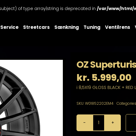
subject) of type array|string is deprecated in
/var/www/html/
Service
Streetcars
Sænkning
Tuning
Ventilrens
OZ Superturis
kr.
5.999,00
i 8,5X19 GLOSS BLACK + RED 
SKU:
W01852202EM4
Categories
OZ
Superturismo