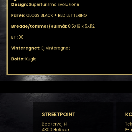
Design:
Superturismo Evoluzione
Farve:
GLOSS BLACK + RED LETTERING
Bredde/tommer/Hulmål:
8,5X19 x 5X112
ET:
30
Vinteregnet:
Ej Vinteregnet
Bolte:
Kugle
STREETPOINT
K
Bødkervej 14
Tel
4300 Holbæk
E-m