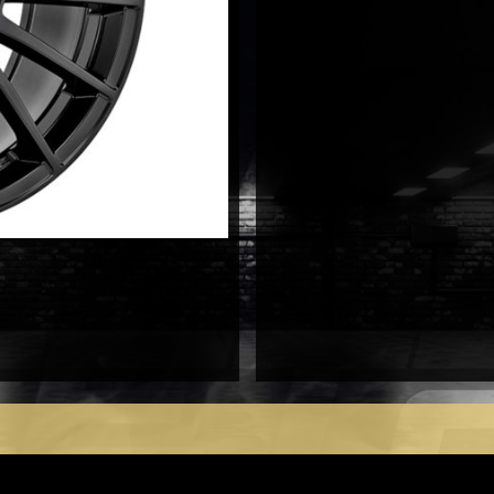
Evoluzione
8,5X19
5X112
antal