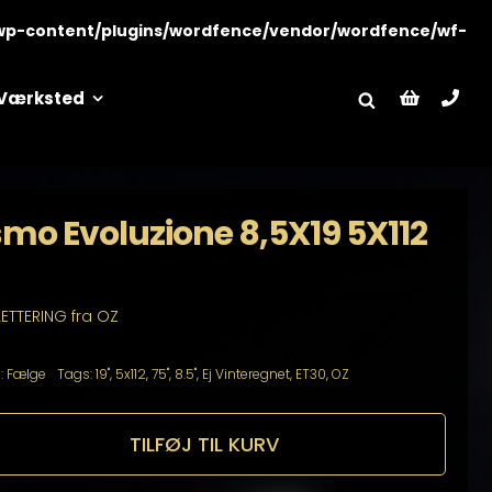
wp-content/plugins/wordfence/vendor/wordfence/wf-
Værksted
mo Evoluzione 8,5X19 5X112
LETTERING fra OZ
:
Fælge
Tags:
19"
,
5x112
,
75"
,
8.5"
,
Ej Vinteregnet
,
ET30
,
OZ
TILFØJ TIL KURV