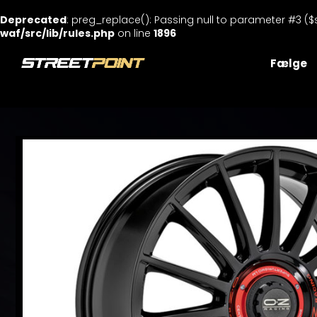
Deprecated
: preg_replace(): Passing null to parameter #3 ($
waf/src/lib/rules.php
on line
1896
Skip
to
Fælge
content