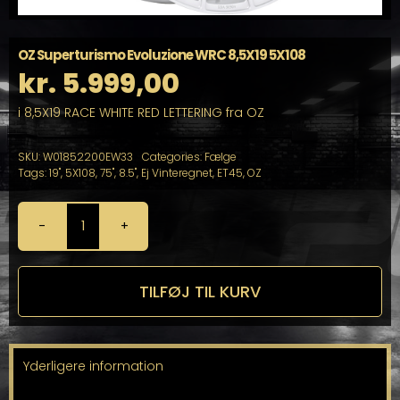
OZ Superturismo Evoluzione WRC 8,5X19 5X108
kr.
5.999,00
i 8,5X19 RACE WHITE RED LETTERING fra OZ
SKU:
W01852200EW33
Categories:
Fælge
Tags:
19"
,
5X108
,
75"
,
8.5"
,
Ej Vinteregnet
,
ET45
,
OZ
OZ
Superturismo
Evoluzione
WRC
TILFØJ TIL KURV
8,5X19
5X108
antal
Yderligere information