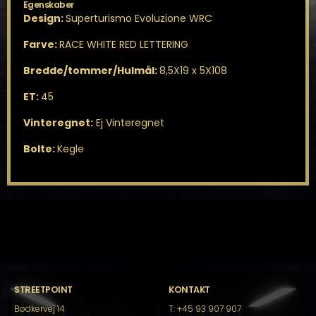
Egenskaber
Design:
Superturismo Evoluzione WRC
Farve:
RACE WHITE RED LETTERING
Bredde/tommer/Hulmål:
8,5X19 x 5X108
ET:
45
Vinteregnet:
Ej Vinteregnet
Bolte:
Kegle
STREETPOINT
KONTAKT
Bødkervej 14
T: +45 93 907 907