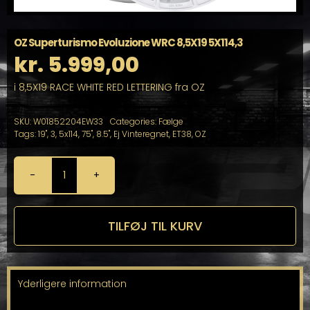
OZ Superturismo Evoluzione WRC 8,5X19 5X114,3
kr.
5.999,00
i 8,5X19 RACE WHITE RED LETTERING fra OZ
SKU:
W01852204EW33
Categories:
Fælge
Tags:
19"
,
3
,
5x114
,
75"
,
8.5"
,
Ej Vinteregnet
,
ET38
,
OZ
OZ
Superturismo
Evoluzione
WRC
TILFØJ TIL KURV
8,5X19
5X114,3
antal
Yderligere information