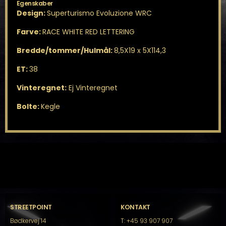
Egenskaber
Design:
Superturismo Evoluzione WRC
Farve:
RACE WHITE RED LETTERING
Bredde/tommer/Hulmål:
8,5X19 x 5X114,3
ET:
38
Vinteregnet:
Ej Vinteregnet
Bolte:
Kegle
STREETPOINT
KONTAKT
Bødkervej 14
T: +45 93 907 907