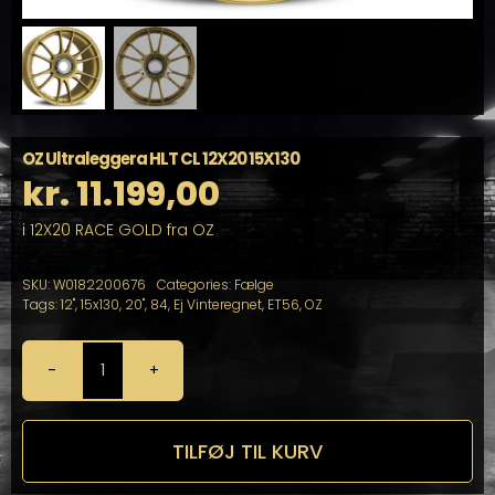
OZ Ultraleggera HLT CL 12X20 15X130
kr.
11.199,00
i 12X20 RACE GOLD fra OZ
SKU:
W0182200676
Categories:
Fælge
Tags:
12"
,
15x130
,
20"
,
84
,
Ej Vinteregnet
,
ET56
,
OZ
OZ
Ultraleggera
HLT
CL
TILFØJ TIL KURV
12X20
15X130