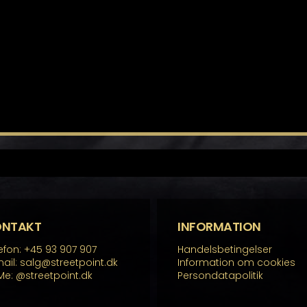
ONTAKT
INFORMATION
efon: +45 93 907 907
Handelsbetingelser
ail: salg@streetpoint.dk
Information om cookies
Me:
@streetpoint.dk
Persondatapolitik