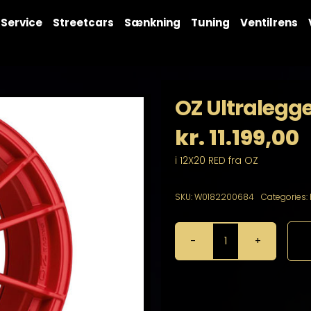
Service
Streetcars
Sænkning
Tuning
Ventilrens
OZ Ultralegge
kr.
11.199,00
i 12X20 RED fra OZ
SKU:
W0182200684
Categories:
OZ
Ultraleggera
HLT
CL
12X20