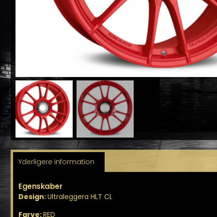
Yderligere information
Egenskaber
Design:
Ultraleggera HLT CL
Farve:
RED