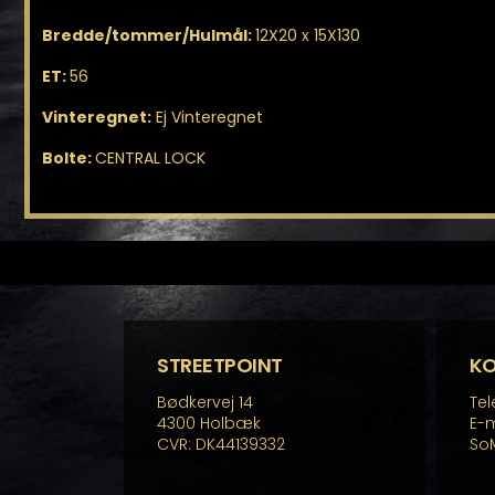
Bredde/tommer/Hulmål:
12X20 x 15X130
ET:
56
Vinteregnet:
Ej Vinteregnet
Bolte:
CENTRAL LOCK
STREETPOINT
K
Bødkervej 14
Tel
4300 Holbæk
E-m
CVR: DK44139332
So