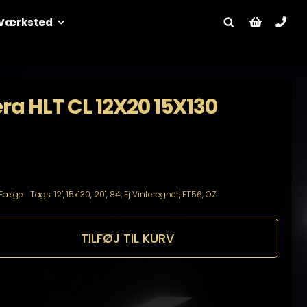
Værksted
ra HLT CL 12X20 15X130
Fælge
Tags:
12"
,
15x130
,
20"
,
84
,
Ej Vinteregnet
,
ET56
,
OZ
TILFØJ TIL KURV