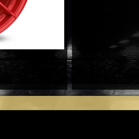
15X130
antal