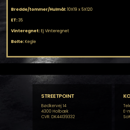
Bredde/tommer/Hulmål:
10X19 x 5X120
ET:
35
Vinteregnet:
Ej Vinteregnet
Bolte:
Kegle
STREETPOINT
K
Bødkervej 14
Tel
4300 Holbæk
E-m
CVR: DK44139332
So