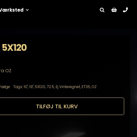
Værksted
 5X120
fra OZ
Fælge
Tags:
10"
,
19"
,
5X120
,
72.5
,
Ej Vinteregnet
,
ET35
,
OZ
TILFØJ TIL KURV