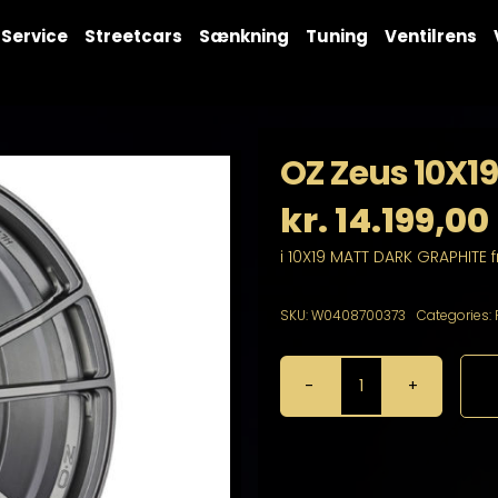
Service
Streetcars
Sænkning
Tuning
Ventilrens
OZ Zeus 10X19
kr.
14.199,00
i 10X19 MATT DARK GRAPHITE 
SKU:
W0408700373
Categories:
OZ
Zeus
10X19
5X120
antal