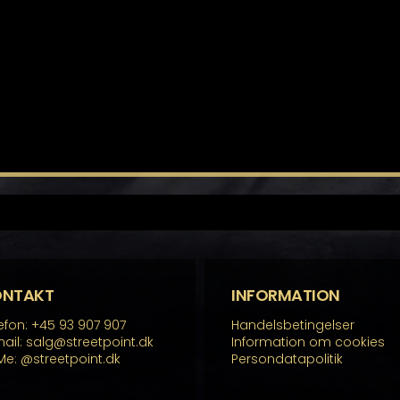
ONTAKT
INFORMATION
efon: +45 93 907 907
Handelsbetingelser
ail: salg@streetpoint.dk
Information om cookies
Me:
@streetpoint.dk
Persondatapolitik