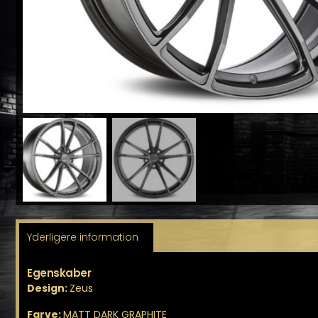
Yderligere information
Egenskaber
Design:
Zeus
Farve:
MATT DARK GRAPHITE