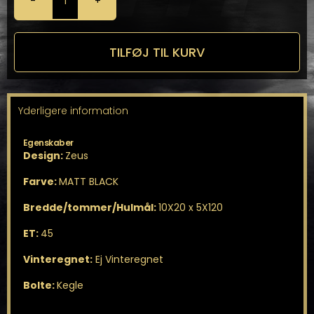
OZ
Zeus
10X20
5X120
TILFØJ TIL KURV
antal
Yderligere information
Egenskaber
Design:
Zeus
Farve:
MATT BLACK
Bredde/tommer/Hulmål:
10X20 x 5X120
ET:
45
Vinteregnet:
Ej Vinteregnet
Bolte:
Kegle