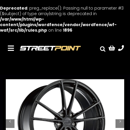
Deprecated
: preg_replace(): Passing null to parameter #3
($subject) of type array|string is deprecated in
/var/www/html/wp-
content/plugins/wordfence/vendor/wordfence/wf-
waf/src/lib/rules.php
on line
1896
Skip
to
content
Toggle
Fælge
Navigation
Service
Streetcars
Sænkning
Tuning
Ventilrens
Værksted