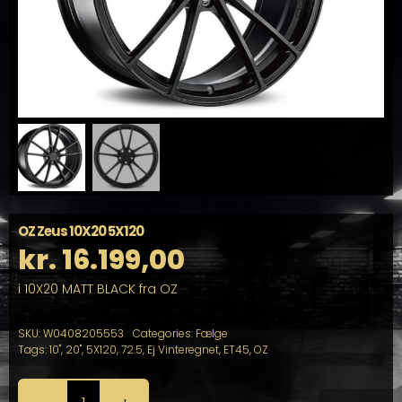
OZ Zeus 10X20 5X120
kr.
16.199,00
i 10X20 MATT BLACK fra OZ
SKU:
W0408205553
Categories:
Fælge
Tags:
10"
,
20"
,
5X120
,
72.5
,
Ej Vinteregnet
,
ET45
,
OZ