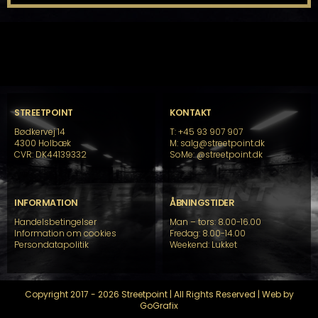
STREETPOINT
KONTAKT
Bødkervej 14
T: +45 93 907 907
4300 Holbæk
M: salg@streetpoint.dk
CVR: DK44139332
SoMe:
@streetpoint.dk
INFORMATION
ÅBNINGSTIDER
Handelsbetingelser
Man – tors: 8.00-16.00
Information om cookies
Fredag: 8.00-14.00
Persondatapolitik
Weekend: Lukket
Copyright 2017 - 2026 Streetpoint | All Rights Reserved | Web by
GoGrafix