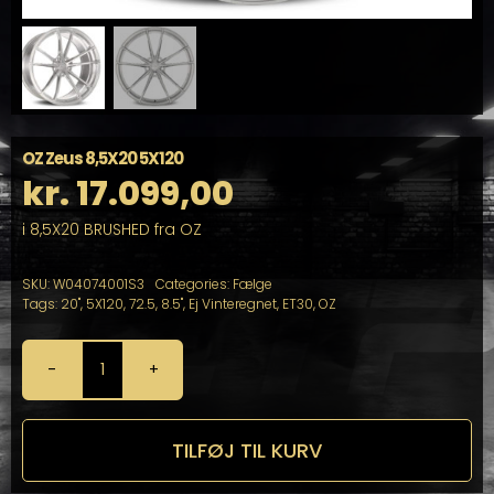
OZ Zeus 8,5X20 5X120
kr.
17.099,00
i 8,5X20 BRUSHED fra OZ
SKU:
W04074001S3
Categories:
Fælge
Tags:
20"
,
5X120
,
72.5
,
8.5"
,
Ej Vinteregnet
,
ET30
,
OZ
OZ
Zeus
8,5X20
5X120
TILFØJ TIL KURV
antal