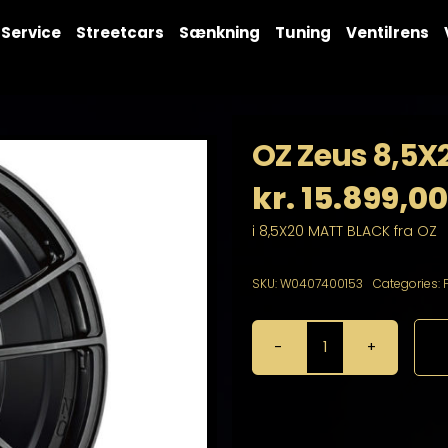
Service
Streetcars
Sænkning
Tuning
Ventilrens
OZ Zeus 8,5X
kr.
15.899,00
i 8,5X20 MATT BLACK fra OZ
SKU:
W0407400153
Categories:
OZ
Zeus
8,5X20
5X120
antal