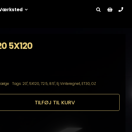
Værksted
20 5X120
Fælge
Tags:
20"
,
5X120
,
72.5
,
8.5"
,
Ej Vinteregnet
,
ET30
,
OZ
TILFØJ TIL KURV