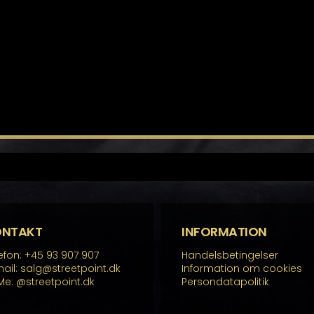
ONTAKT
INFORMATION
efon: +45 93 907 907
Handelsbetingelser
ail: salg@streetpoint.dk
Information om cookies
Me:
@streetpoint.dk
Persondatapolitik