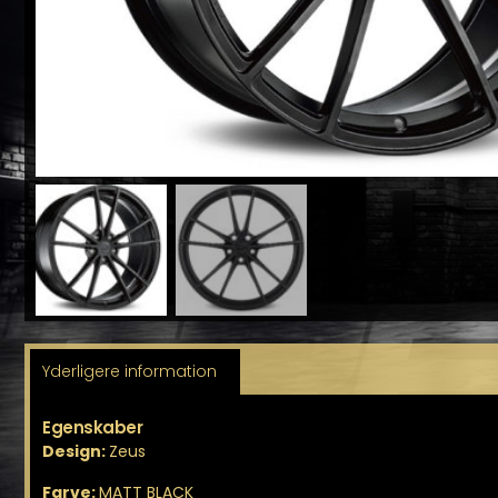
Yderligere information
Egenskaber
Design:
Zeus
Farve:
MATT BLACK