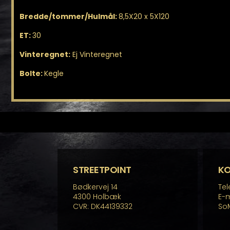
Bredde/tommer/Hulmål:
8,5X20 x 5X120
ET:
30
Vinteregnet:
Ej Vinteregnet
Bolte:
Kegle
STREETPOINT
K
Bødkervej 14
Tel
4300 Holbæk
E-m
CVR: DK44139332
So