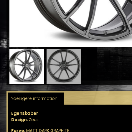
Yderligere information
Egenskaber
Design:
Zeus
Farve:
MATT DARK GRAPHITE