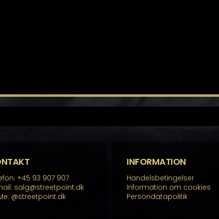
ONTAKT
INFORMATION
efon: +45 93 907 907
Handelsbetingelser
ail: salg@streetpoint.dk
Information om cookies
Me:
@streetpoint.dk
Persondatapolitik