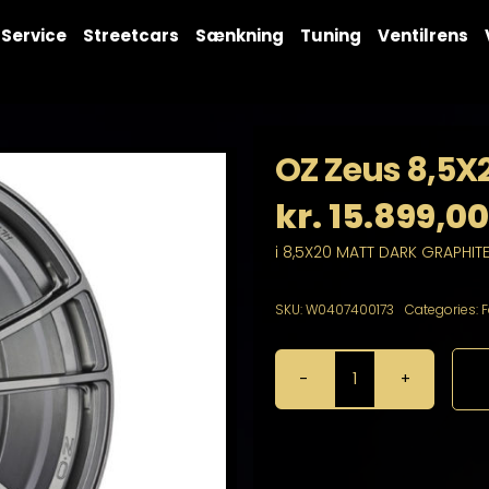
Service
Streetcars
Sænkning
Tuning
Ventilrens
OZ Zeus 8,5X
kr.
15.899,00
i 8,5X20 MATT DARK GRAPHITE
SKU:
W0407400173
Categories:
F
OZ
Zeus
8,5X20
5X120
antal