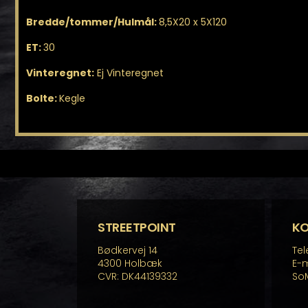
Bredde/tommer/Hulmål:
8,5X20 x 5X120
ET:
30
Vinteregnet:
Ej Vinteregnet
Bolte:
Kegle
STREETPOINT
K
Bødkervej 14
Tel
4300 Holbæk
E-m
CVR: DK44139332
So