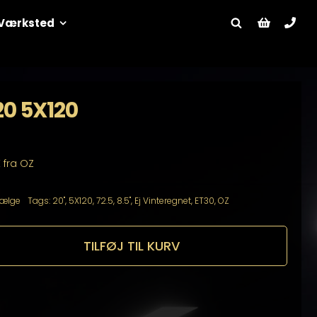
Værksted
20 5X120
 fra OZ
ælge
Tags:
20"
,
5X120
,
72.5
,
8.5"
,
Ej Vinteregnet
,
ET30
,
OZ
TILFØJ TIL KURV