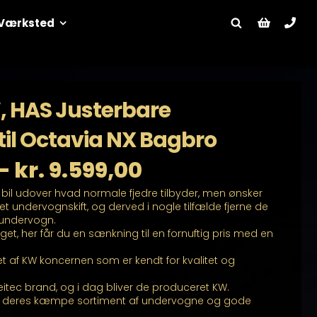
Værksted
, HAS Justerbare
til Octavia NX Bagbro
Prisinterval:
–
kr.
9.599,00
bil udover hvad normale fjedre tilbyder, men ønsker
kr. 5.099,00
let undervognskift, og derved i nogle tilfælde fjerne de
s undervogn.
til
get, her får du en sænkning til en fornuftig pris med en
kr. 9.599,00
t af KW koncernen som er kendt for kvalitet og
eitec brand, og i dag bliver de produceret KW.
or deres kæmpe sortiment af undervogne og gode