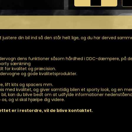
ST
HAS
by
KW,
HAS
Justerbare
gevindfjedre
t justere din bil ind så den står helt lige, og du har derved sa
til
Octavia
NX
Bagbro
 undervogn dens funktioner såsom hårdhed i DDC-dæmpere, på d
antal
sporty sænkning
 for kvalitet og præcision.
dervogne og gode kvalitetsprodukter.
, lift kits og spacers mm.
is med kvalitet, og giver samtidig bilen et sporty look, og en m
din bil, kan du blive bedt om at udfylde informationer nedenståen
 os, og vi skal hjælpe dig videre.
et er i restordre, vil de blive kontaktet.