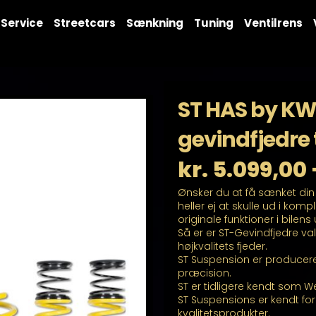
Service
Streetcars
Sænkning
Tuning
Ventilrens
ST HAS by KW
gevindfjedre 
kr.
5.099,00
Ønsker du at få sænket din 
heller ej at skulle ud i komp
originale funktioner i bilen
Så er er ST-Gevindfjedre val
højkvalitets fjeder.
ST Suspension er producere
præcision.
ST er tidligere kendt som W
ST Suspensions er kendt f
kvalitetsprodukter.