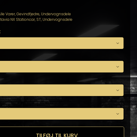
lle Varer
,
Gevindfjedre
,
Undervognsdele
tavia NX Stationcar
,
ST
,
Undervognsdele
:




TILFØJ TIL KURV