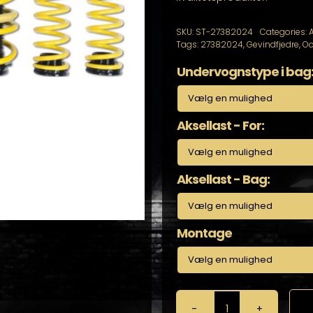
SKU:
ST-27382024
Categories:
A
Tags:
27382024
,
Gevindfjedre
,
Oc
Undervognstype i bag
Aksellast - For:
Aksellast - Bag:
Montage