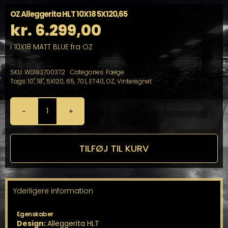
OZ Alleggerita HLT 10X18 5X120,65
kr.
6.299,00
i 10X18 MATT BLUE fra OZ
SKU:
W0183700372
Categories:
Fælge
Tags:
10"
,
18"
,
5X120
,
65
,
70.1
,
ET40
,
OZ
,
Vinteregnet
OZ
Alleggerita
HLT
10X18
TILFØJ TIL KURV
5X120,65
antal
Yderligere information
Egenskaber
Design:
Alleggerita HLT