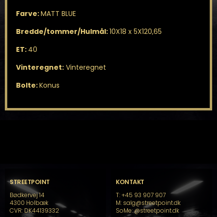
Farve:
MATT BLUE
Bredde/tommer/Hulmål:
10X18 x 5X120,65
ET:
40
Vinteregnet:
Vinteregnet
Bolte:
Konus
STREETPOINT
KONTAKT
Bødkervej 14
T: +45 93 907 907
4300 Holbæk
M: salg@streetpoint.dk
CVR: DK44139332
SoMe:
@streetpoint.dk