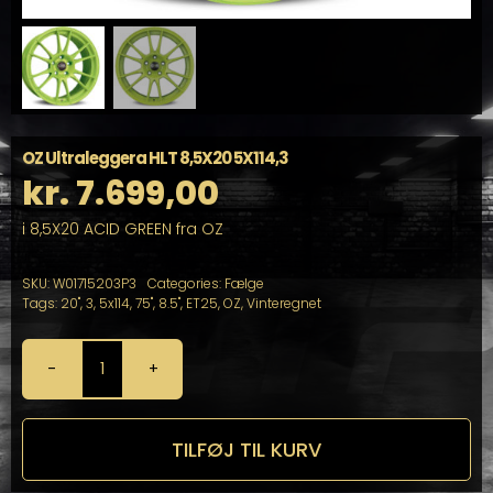
OZ Ultraleggera HLT 8,5X20 5X114,3
kr.
7.699,00
i 8,5X20 ACID GREEN fra OZ
SKU:
W01715203P3
Categories:
Fælge
Tags:
20"
,
3
,
5x114
,
75"
,
8.5"
,
ET25
,
OZ
,
Vinteregnet
OZ
Ultraleggera
HLT
8,5X20
TILFØJ TIL KURV
5X114,3
antal