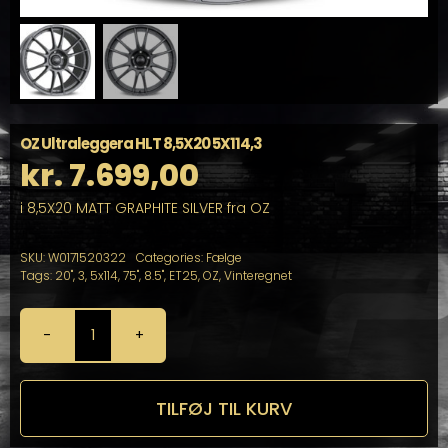
OZ Ultraleggera HLT 8,5X20 5X114,3
kr.
7.699,00
i 8,5X20 MATT GRAPHITE SILVER fra OZ
SKU:
W0171520322
Categories:
Fælge
Tags:
20"
,
3
,
5x114
,
75"
,
8.5"
,
ET25
,
OZ
,
Vinteregnet
OZ
Ultraleggera
HLT
8,5X20
TILFØJ TIL KURV
5X114,3
antal