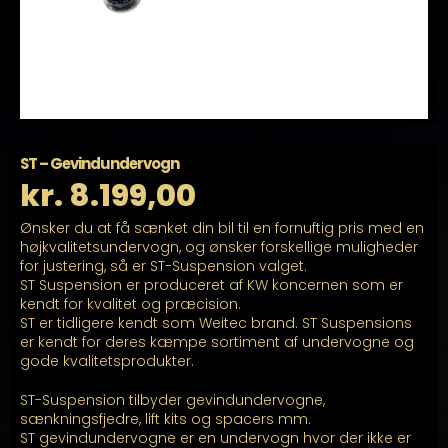
ST – Gevindundervogn
kr.
8.199,00
Ønsker du at få sænket din bil til en fornuftig pris med en
højkvalitetsundervogn, og ønsker forskellige muligheder
for justering, så er ST-Suspension valget.
ST Suspension er produceret af KW koncernen som er
kendt for kvalitet og præcision.
ST er tidligere kendt som Weitec brand. ST Suspensions
er kendt for deres kæmpe sortiment af undervogne og
gode kvalitetsprodukter.
ST-Suspension tilbyder gevindundervogne,
sænkningsfjedre, lift kits og spacers mm.
ST gevindundervogne er en undervogn hvor der ikke er