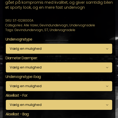
gået på kompromis med kvalitet, og giver samtidig bilen
et sporty look, og en mere fast undervogn
SKU:
ST-1328000A
Categories:
Alle Varer
,
Gevindundervogn
,
Undervognsdele
Tags:
Gevindundervogn
,
ST
,
Undervognsdele
Undervognstype

Diameter Dæmper:

Undervognstype i bag:

Aksellast - For:

Aksellast - Bag: