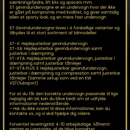
sænkningsfjedre, lift kits og spacers mm.
ST gevindundervogne er en undervogn hvor der ikke
er gået på kompromis med kvalitet, og giver samtidig
bilen et sporty look, og en mere fast undervogn
ST Gevindundervogne laves i 4 forskellige varianter og
tilbydes til et stort sortiment af bilmodeller:
ST-X: Højdejusterbar gevindundervogn
ST-XA: Højdejusterbar gevindundervogn samt
justerbar i dæmpning
ST-XTA: Højdejusterbar gevindundervogn, justerbar i
dæmpning samt justerbar tårnlejer
ST-XTA PLUS 3: Højdejusterbar gevindundervogn,
justerbar i dæmpning og compresstion samt justerbar
tårnlejer (Samme setup som ved en KW
V3/Clubsport)
For at du får den korrekte undervogn passende til lige
nøjagtig din bil, kan du blive bedt om at udfylde
informationer nedenstående.
– Har du ikke svaret til disse informationer, kan du
kontakte os, og vi skal hjælpe dig videre.
Forventet leveringstid: 4-10 arbejdsdage. Såfremt
sættet er i restordre, vil de blive kontaktet.