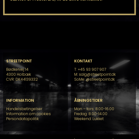
STREETPOINT
KONTAKT
Bødkervej 14
T: +45 93 907 907
4300 Holbæk
M: salg@streetpoint.dk
CVR: DK44139332
SoMe:
@streetpoint.dk
INFORMATION
ÅBNINGSTIDER
Handelsbetingelser
Man – tors: 8.00-16.00
Information om cookies
Fredag: 8.00-14.00
Persondatapolitik
Weekend: Lukket