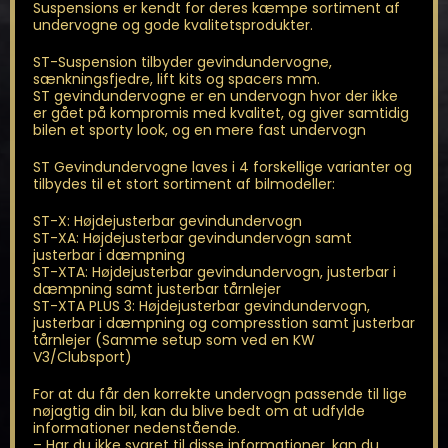
Suspensions er kendt for deres kæmpe sortiment af
undervogne og gode kvalitetsprodukter.
ST-Suspension tilbyder gevindundervogne,
sænkningsfjedre, lift kits og spacers mm.
ST gevindundervogne er en undervogn hvor der ikke
er gået på kompromis med kvalitet, og giver samtidig
bilen et sporty look, og en mere fast undervogn
ST Gevindundervogne laves i 4 forskellige varianter og
tilbydes til et stort sortiment af bilmodeller:
ST-X: Højdejusterbar gevindundervogn
ST-XA: Højdejusterbar gevindundervogn samt
justerbar i dæmpning
ST-XTA: Højdejusterbar gevindundervogn, justerbar i
dæmpning samt justerbar tårnlejer
ST-XTA PLUS 3: Højdejusterbar gevindundervogn,
justerbar i dæmpning og compresstion samt justerbar
tårnlejer (Samme setup som ved en KW
V3/Clubsport)
For at du får den korrekte undervogn passende til lige
nøjagtig din bil, kan du blive bedt om at udfylde
informationer nedenstående.
– Har du ikke svaret til disse informationer, kan du