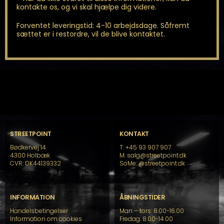
kontakte os, og vi skal hjælpe dig videre.
Forventet leveringstid: 4-10 arbejdsdage. Såfremt
sættet er i restordre, vil de blive kontaktet.
STREETPOINT
KONTAKT
Bødkervej 14
T: +45 93 907 907
4300 Holbæk
M: salg@streetpoint.dk
CVR: DK44139332
SoMe:
@streetpoint.dk
INFORMATION
ÅBNINGSTIDER
Handelsbetingelser
Man – tors: 8.00-16.00
Information om cookies
Fredag: 8.00-14.00