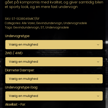
gået på kompromis med kvalitet, og giver samtidig bilen
et sporty look, og en mere fast undervogn
SKU:
ST-13281045MK7/5F
Categories:
Alle Varer
,
Gevindundervogn
,
Undervognsdele
Tags:
Gevindundervogn
,
ST
,
Undervognsdele
Undervognstype

2WD / 4WD

Diameter Dæmper:

Undervognstype i bag:

Aksellast - For: