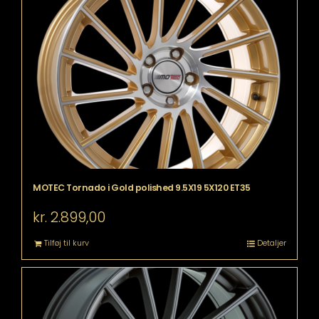
MOTEC Tornado i Gold polished 9.5X19 5X120 ET35
kr.
2.899,00
Tilføj til kurv
Detaljer