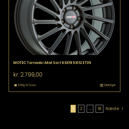
MOTEC Tornado i Mat Sort 9.5X19 5X112 ET35
kr.
2.799,00
Tilføj til kurv
Detaljer
1
2
…
18
Næste