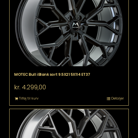
MOTEC Bull i Blank sort 9.5X21 5X114 ET37
kr.
4.299,00
Tilføj til kurv
Detaljer