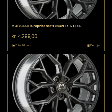
MOTEC Bull i Graphite matt 9.5X21 5X112 ET45
kr.
4.299,00
Tilføj til kurv
Detaljer