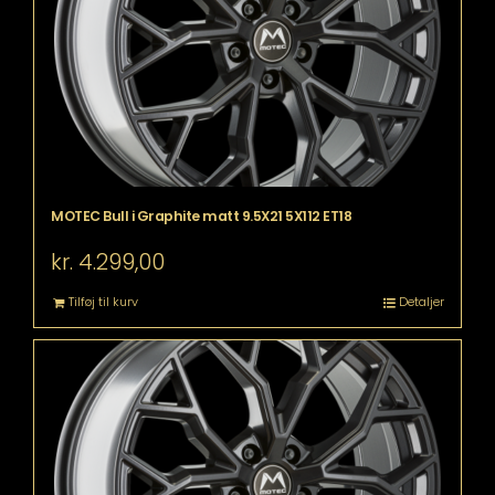
MOTEC Bull i Graphite matt 9.5X21 5X112 ET18
kr.
4.299,00
Tilføj til kurv
Detaljer