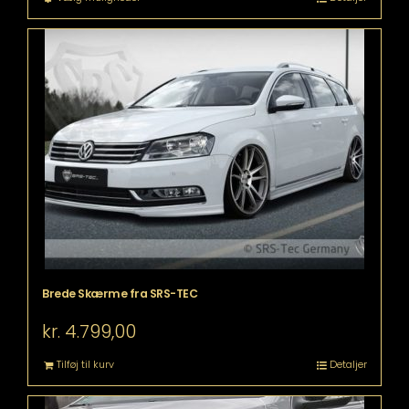
vare
har
flere
varianter.
Mulighederne
kan
vælges
på
varesiden
Brede Skærme fra SRS-TEC
kr.
4.799,00
Tilføj til kurv
Detaljer