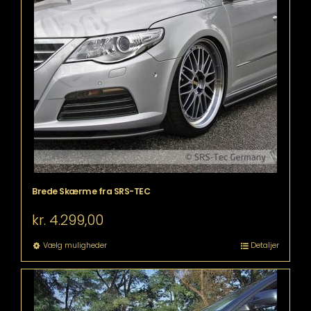
Brede Skærme fra SRS-TEC
kr.
4.299,00
Dette
Vælg muligheder
Detaljer
vare
har
flere
varianter.