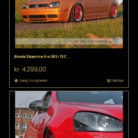
på
varesiden
Brede Skærme fra SRS-TEC
kr.
4.299,00
Dette
Vælg muligheder
Detaljer
vare
har
flere
varianter.
Mulighederne
kan
vælges
på
varesiden