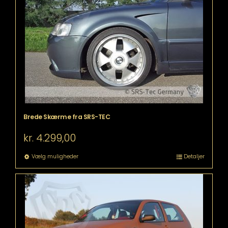
Mulighederne
kan
vælges
på
varesiden
Brede Skærme fra SRS-TEC
kr.
4.299,00
Dette
Vælg muligheder
Detaljer
vare
har
flere
varianter.
Mulighederne
kan
vælges