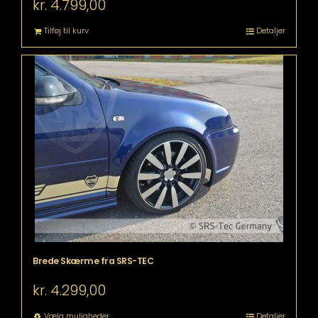
kr.
4.799,00
Tilføj til kurv
Detaljer
Brede Skærme fra SRS-TEC
kr.
4.299,00
Dette
Vælg muligheder
Detaljer