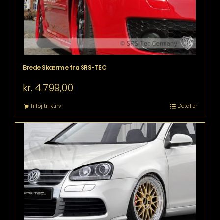
Brede Skærme fra SRS-TEC
kr.
4.799,00
Tilføj til kurv
Detaljer