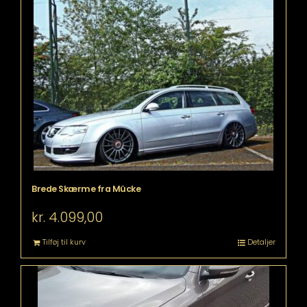
flere
varianter.
Mulighederne
kan
vælges
på
varesiden
Brede Skærme fra Mücke
kr.
4.099,00
Tilføj til kurv
Detaljer