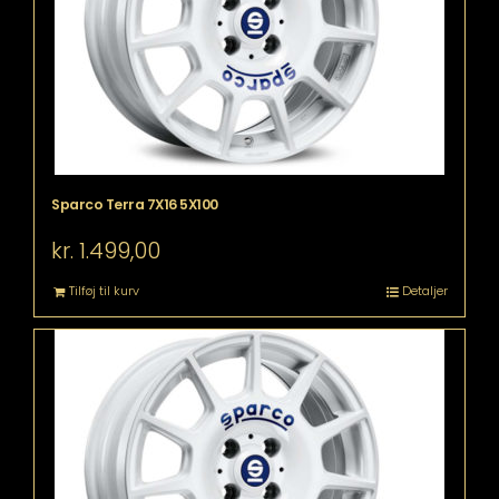
Sparco Terra 7X16 5X100
kr.
1.499,00
Tilføj til kurv
Detaljer