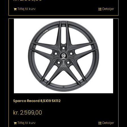
Tilføj til kurv
Detaljer
Sparco Record 8,5X19 5X112
kr.
2.599,00
Tilføj til kurv
Detaljer