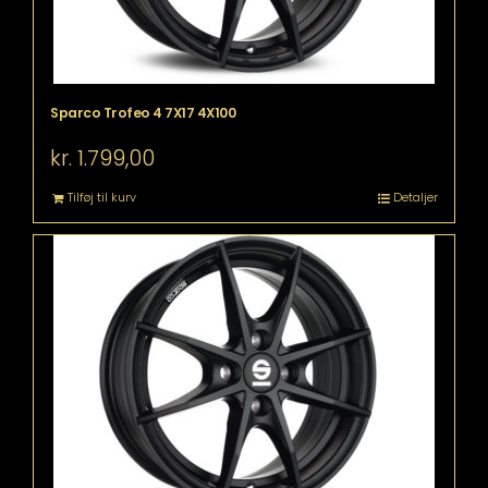
Sparco Trofeo 4 7X17 4X100
kr.
1.799,00
Tilføj til kurv
Detaljer