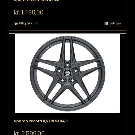
kr.
1.499,00
Tilføj til kurv
Detaljer
Sparco Record 8,5X19 5X114,3
kr.
2.599,00