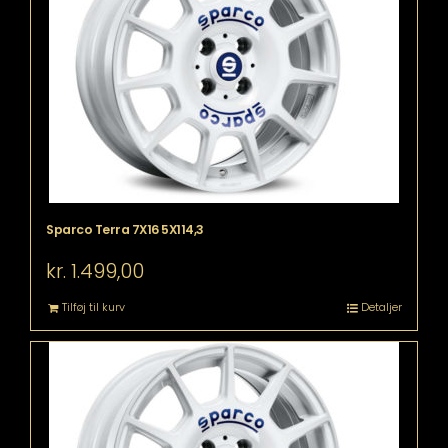
Sparco Terra 7X16 5X114,3
kr.
1.499,00
Tilføj til kurv
Detaljer