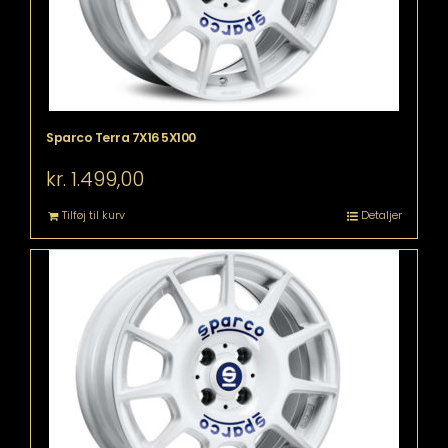
Sparco Terra 7X16 5X100
kr.
1.499,00
Tilføj til kurv
Detaljer