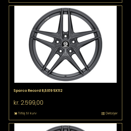
Sparco Record 8,5X19 5X112
kr.
2.599,00
Tilføj til kurv
Detaljer