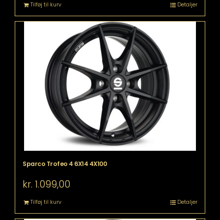
Tilføj til kurv
Detaljer
Sparco Trofeo 4 6X14 4X100
kr.
1.099,00
Tilføj til kurv
Detaljer