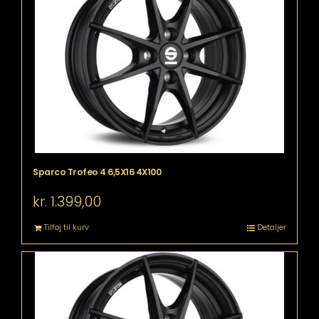
Sparco Trofeo 4 6,5X16 4X100
kr.
1.399,00
Tilføj til kurv
Detaljer