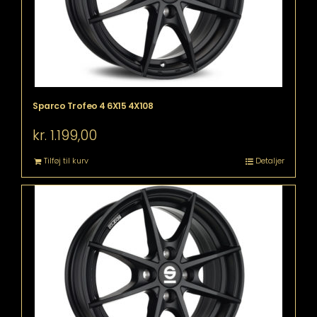
Sparco Trofeo 4 6X15 4X108
kr.
1.199,00
Tilføj til kurv
Detaljer