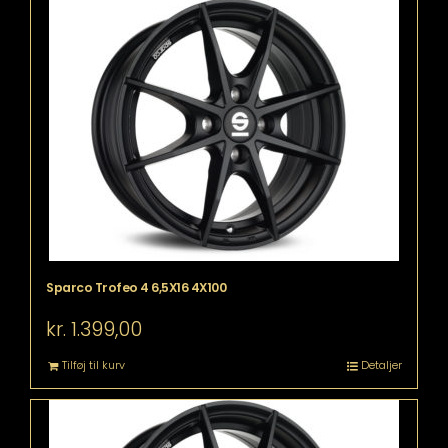
Sparco Trofeo 4 6,5X16 4X100
kr.
1.399,00
Tilføj til kurv
Detaljer