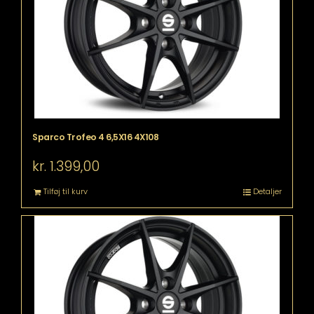
Sparco Trofeo 4 6,5X16 4X108
kr.
1.399,00
Tilføj til kurv
Detaljer