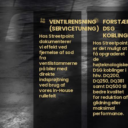
VENTILRENSNING
FORSTÆ
(SERVICETUNING)
DSG
KOBLING
Hos Streetpoint
dokumenterer
Hos Streetpoint
vi effekt ved
er det muligt at
fjernelse af sod
få opgraderet
fra
de
ventilstammerne
højteknologiske
på biler med
DSG koblinger i
direkte
hhv. DQ200,
indsprøjtning
DQ250, DQ381
ved brug af
samt DQ500 til
vores in-House
bedre kvalitet
rullefelt
for reduktion af
glidning eller
maksimal
performance.