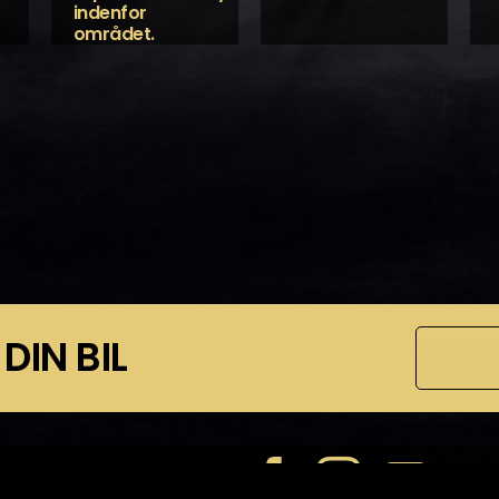
indenfor
området.
 DIN BIL
Følg os her :