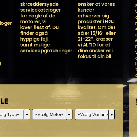
skræddersyede
ønsker at vores
servicekataloger
kunder
for nogle af de
erhverver sig
motorer, vi
produkter i HØJ
loger
laver flest af. Du
kvalitet. Om det
finder også
så er 15/16″ eller
hyppige fejl
21-22″, kræser
samt mulige
vi ALTID for at
serviceopgraderinger.
dine ønsker er i
fokus til din bil
a
d
LE
ælg Type-
-Vælg Motor-
-Vælg Variant-