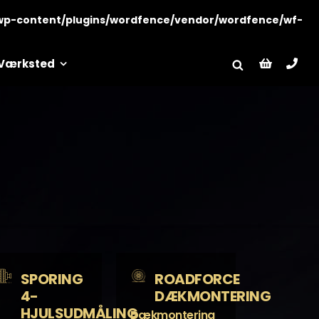
wp-content/plugins/wordfence/vendor/wordfence/wf-
Værksted
SPORING
ROADFORCE
4-
DÆKMONTERING
HJULSUDMÅLING
Dækmontering