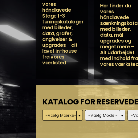
vores
Her finder du
håndlavede
vores
Stage 1-3
håndlavede
tuningskataloger
sænkningskata
med billeder,
med billeder,
data, grafer,
data, mål
angivelser &
upgrades og
upgrades – alt
meget mere –
lavet in-house
Alt udarbejdet
fra vores
med indhold fr
værksted
vores værkste
KATALOG FOR RESERVEDE
-Vælg Mærke-
-Vælg Model-
-V