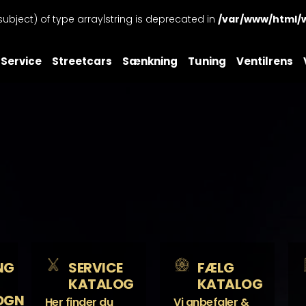
subject) of type array|string is deprecated in
/var/www/html/
Service
Streetcars
Sænkning
Tuning
Ventilrens
NG
SERVICE
FÆLG
KATALOG
KATALOG
OGN
Her finder du
Vi anbefaler &