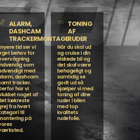
ALARM,
TONING
DASHCAM
AF
TRACKERMONTAGE
RUDER
I nyere tid ser vi
Når du skal ud
øget behov for
og cruise i din
overvågning
elskede bil og
indvendig som
det skal være
udvendigt med
behageligt og
alarm, dashcam
samtidig se
samt tracker.
godt ud så
Derfor har vi
hjælper vi med
plukket noget af
toning af dine
det lækreste
ruder i bilen
grej fra hvert
med top
kategori til
kvalitets
montering på
rudefolie.
vores
værksted.