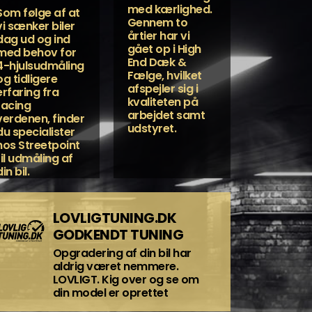
med kærlighed.
Som følge af at
Gennem to
vi sænker biler
årtier har vi
dag ud og ind
gået op i High
med behov for
End Dæk &
4-hjulsudmåling
Fælge, hvilket
og tidligere
afspejler sig i
erfaring fra
kvaliteten på
racing
arbejdet samt
verdenen, finder
udstyret.
du specialister
hos Streetpoint
til udmåling af
din bil.
LOVLIGTUNING.DK
GODKENDT TUNING
Opgradering af din bil har
aldrig været nemmere.
LOVLIGT. Kig over og se om
din model er oprettet