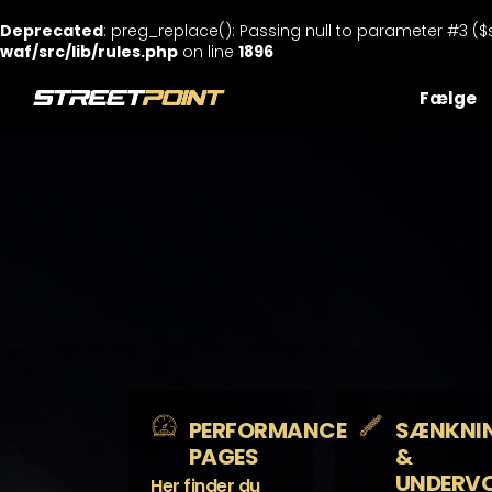
Deprecated
: preg_replace(): Passing null to parameter #3 ($
waf/src/lib/rules.php
on line
1896
Skip
to
Fælge
content
PERFORMANCE
SÆNKNI
PAGES
&
UNDERV
Her finder du