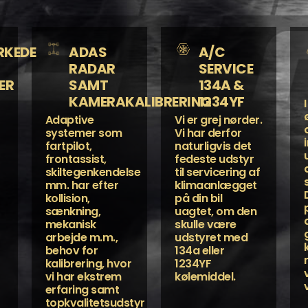
RKEDE
ADAS
A/C
RADAR
SERVICE
ER
SAMT
134A &
KAMERAKALIBRERING
1234YF
Adaptive
Vi er grej nørder.
systemer som
Vi har derfor
fartpilot,
naturligvis det
frontassist,
fedeste udstyr
skiltegenkendelse
til servicering af
mm. har efter
klimaanlægget
kollision,
på din bil
sænkning,
uagtet, om den
mekanisk
skulle være
arbejde m.m.,
udstyret med
behov for
134a eller
kalibrering, hvor
1234YF
vi har ekstrem
kølemiddel.
erfaring samt
topkvalitetsudstyr