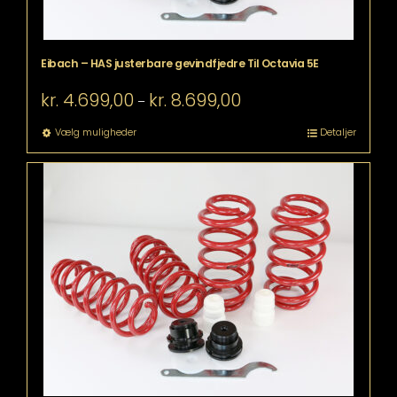
Eibach – HAS justerbare gevindfjedre Til Octavia 5E
Prisinterval:
kr.
4.699,00
kr.
8.699,00
–
kr. 4.699,00
til
Dette
Vælg muligheder
Detaljer
kr. 8.699,00
vare
har
flere
varianter.
Mulighederne
kan
vælges
på
varesiden