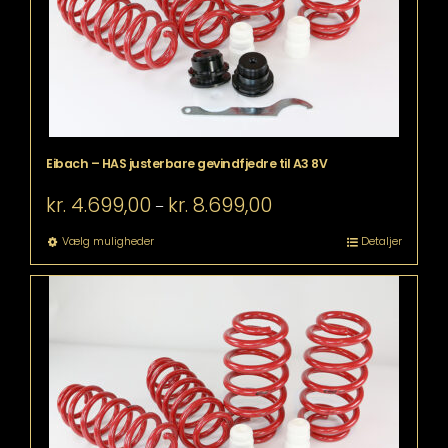
varesiden
Eibach – HAS justerbare gevindfjedre til A3 8V
Prisinterval:
kr.
4.699,00
kr.
8.699,00
–
kr. 4.699,00
til
Dette
Vælg muligheder
Detaljer
kr. 8.699,00
vare
har
flere
varianter.
Mulighederne
kan
vælges
på
varesiden