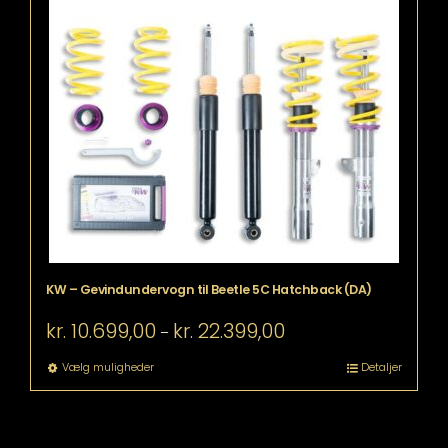
har
flere
varianter.
Mulighederne
kan
vælges
på
varesiden
KW – Gevindundervogn til Beetle 5C Hatchback (DA)
Prisinterval:
kr.
10.699,00
kr.
22.399,00
–
kr. 10.699,00
til
Dette
Vælg muligheder
Detaljer
kr. 22.399,00
vare
har
flere
varianter.