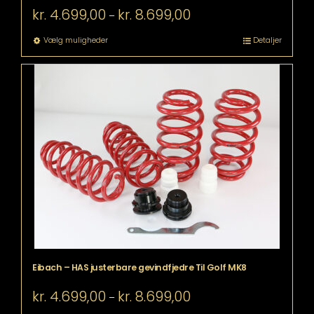
Prisinterval:
kr.
4.699,00
kr.
8.699,00
–
kr. 4.699,00
til
Dette
Vælg muligheder
Detaljer
kr. 8.699,00
vare
har
flere
varianter.
Mulighederne
kan
vælges
på
varesiden
Eibach – HAS justerbare gevindfjedre Til Golf MK8
Prisinterval:
kr.
4.699,00
kr.
8.699,00
–
kr. 4.699,00