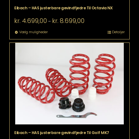
Eibach – HAS justerbare gevindfjedre Til Octavia NX
Prisinterval:
kr.
4.699,00
kr.
8.699,00
–
kr. 4.699,00
til
Dette
Vælg muligheder
Detaljer
kr. 8.699,00
vare
har
flere
varianter.
Mulighederne
kan
vælges
på
varesiden
Eibach – HAS justerbare gevindfjedre Til Golf MK7