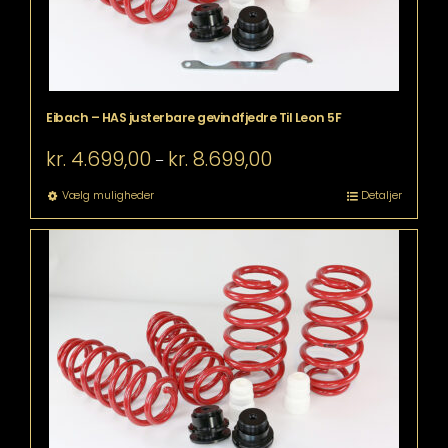
Eibach – HAS justerbare gevindfjedre Til Leon 5F
Prisinterval:
kr.
4.699,00
kr.
8.699,00
–
kr. 4.699,00
til
Dette
Vælg muligheder
Detaljer
kr. 8.699,00
vare
har
flere
varianter.
Mulighederne
kan
vælges
på
varesiden