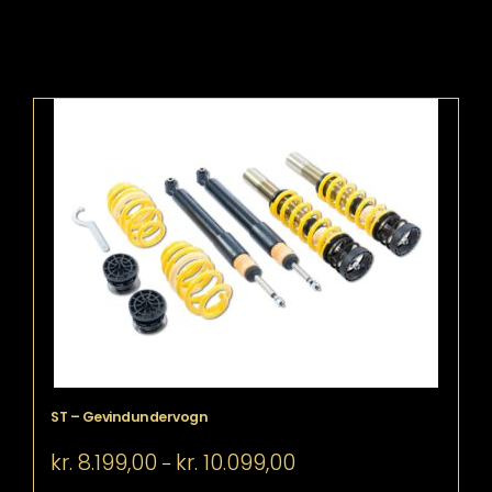
ST – Gevindundervogn
Prisinterval:
kr.
8.199,00
kr.
10.099,00
–
kr. 8.199,00