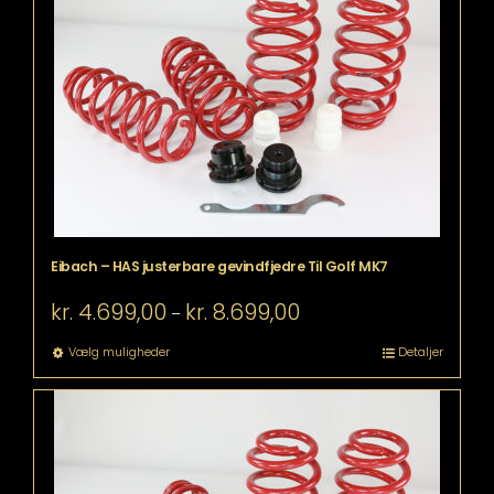
Mulighederne
kan
vælges
på
varesiden
Eibach – HAS justerbare gevindfjedre Til Golf MK7
Prisinterval:
kr.
4.699,00
kr.
8.699,00
–
kr. 4.699,00
til
Dette
Vælg muligheder
Detaljer
kr. 8.699,00
vare
har
flere
varianter.
Mulighederne
kan