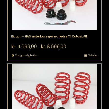
Eibach – HAS justerbare gevindfjedre Til Octavia 5E
Prisinterval:
kr.
4.699,00
kr.
8.699,00
–
kr. 4.699,00
til
Dette
Vælg muligheder
Detaljer
kr. 8.699,00
vare
har
flere
varianter.
Mulighederne
kan
vælges
på
varesiden