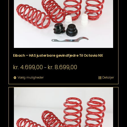
vælges
på
varesiden
Eibach – HAS justerbare gevindfjedre Til Octavia NX
Prisinterval:
kr.
4.699,00
kr.
8.699,00
–
kr. 4.699,00
til
Dette
Vælg muligheder
Detaljer
kr. 8.699,00
vare
har
flere
varianter.
Mulighederne
kan
vælges
på
varesiden