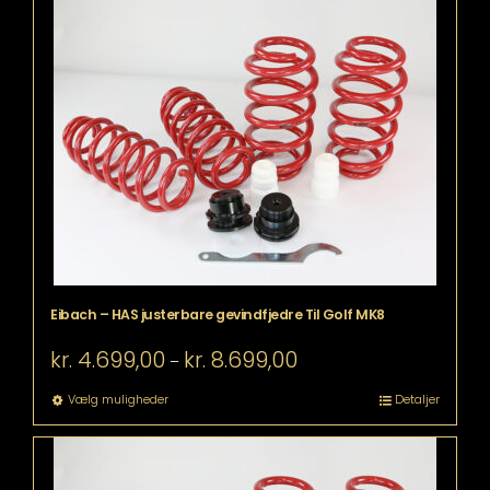
har
flere
varianter.
Mulighederne
kan
vælges
på
varesiden
Eibach – HAS justerbare gevindfjedre Til Golf MK8
Prisinterval:
kr.
4.699,00
kr.
8.699,00
–
kr. 4.699,00
til
Dette
Vælg muligheder
Detaljer
kr. 8.699,00
vare
har
flere
varianter.