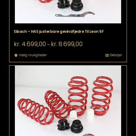
Eibach – HAS justerbare gevindfjedre Til Leon 5F
Prisinterval:
kr.
4.699,00
kr.
8.699,00
–
kr. 4.699,00
til
Dette
Vælg muligheder
Detaljer
kr. 8.699,00
vare
har
flere
varianter.
Mulighederne
kan
vælges
på
varesiden